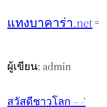
ข้าม
ไป
แทงบาคาร่า.net
ยัง
เนื้อหา
ผู้เขียน:
admin
สวัสดีชาวโลก – -‘